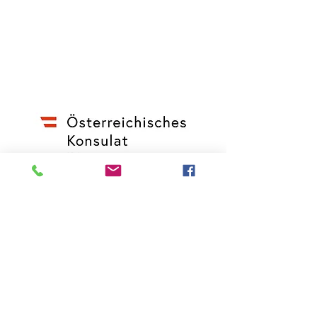
O idealizador deste site é o Consulado
Honorário da Áustria em Blumenau
Rua Amazonas, 3575 – Bairro do Garcia -
Blumenau - SC,
89022-004
Inicio
•
Sobre Nós
•
Blogue
•
Membros
•
Eventos
novo telefone +
55 047 3080-6524