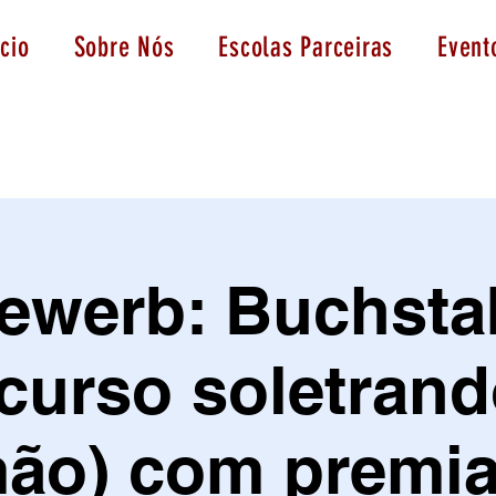
icio
Sobre Nós
Escolas Parceiras
Event
ewerb: Buchsta
curso soletran
mão) com premia