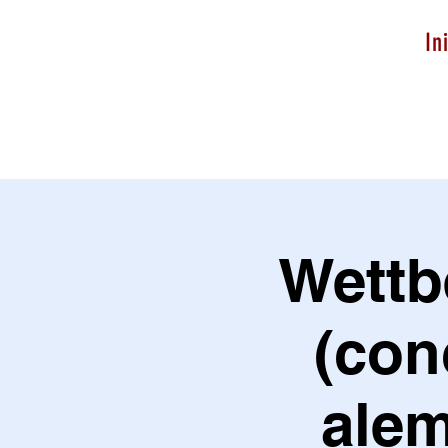
In
Wettb
(con
ale