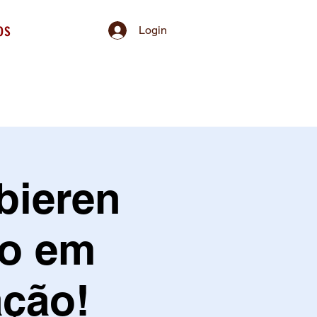
os
Login
bieren
do em
ção!