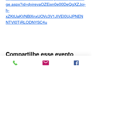
ge.aspx?id=dyirevaOZEixn0e00DeQgXZJoj-
h-
xZKtUaKVNBlXnxUOVc3V1JIVEI0UjJPNEN
NTVI0TjRLODNYSC4u
Compartilhe esse evento
O idealizador deste site é o Consulado
Honorário da Áustria em Blumenau