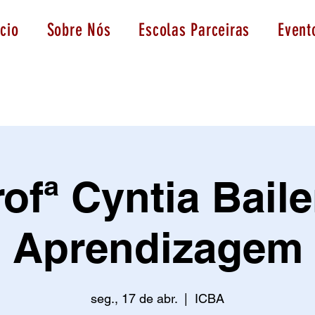
icio
Sobre Nós
Escolas Parceiras
Event
ofª Cyntia Baile
Aprendizagem
seg., 17 de abr.
  |  
ICBA