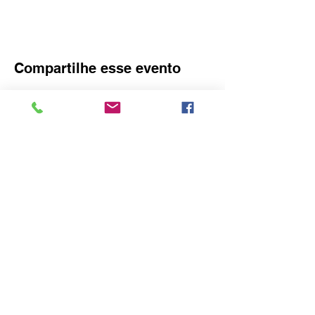
Compartilhe esse evento
O idealizador deste site é o Consulado
Honorário da Áustria em Blumenau
Rua Amazonas, 3575 – Bairro do Garcia -
Blumenau - SC,
89022-004
Inicio
•
Sobre Nós
•
Blogue
•
Membros
•