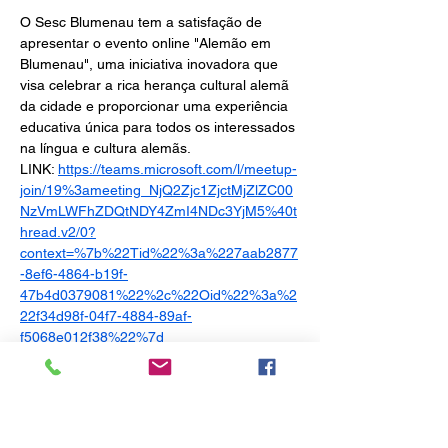
O Sesc Blumenau tem a satisfação de 
apresentar o evento online "Alemão em 
Blumenau", uma iniciativa inovadora que 
visa celebrar a rica herança cultural alemã 
da cidade e proporcionar uma experiência 
educativa única para todos os interessados 
na língua e cultura alemãs. 
LINK: 
https://teams.microsoft.com/l/meetup-
join/19%3ameeting_NjQ2Zjc1ZjctMjZlZC00
NzVmLWFhZDQtNDY4ZmI4NDc3YjM5%40t
hread.v2/0?
context=%7b%22Tid%22%3a%227aab2877
-8ef6-4864-b19f-
47b4d0379081%22%2c%22Oid%22%3a%2
22f34d98f-04f7-4884-89af-
f5068e012f38%22%7d
Compartilhe esse evento