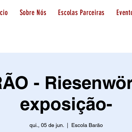
icio
Sobre Nós
Escolas Parceiras
Event
ÃO - Riesenwört
exposição-
qui., 05 de jun.
  |  
Escola Barão