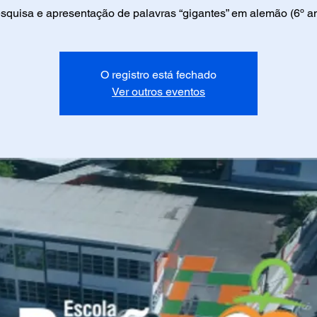
squisa e apresentação de palavras “gigantes” em alemão (6º a
O registro está fechado
Ver outros eventos