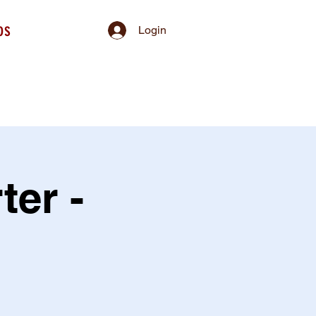
os
Login
er -