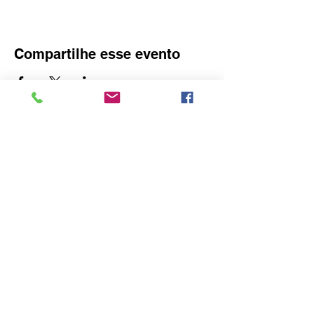
Compartilhe esse evento
O idealizador deste site é o Consulado
Honorário da Áustria em Blumenau
Rua Amazonas, 3575 – Bairro do Garcia -
Blumenau - SC,
89022-004
Inicio
•
Sobre Nós
•
Blogue
•
Membros
•
Eventos