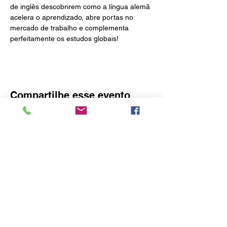
de inglês descobrirem como a língua alemã 
acelera o aprendizado, abre portas no 
mercado de trabalho e complementa 
perfeitamente os estudos globais!
Compartilhe esse evento
O idealizador deste site é o Consulado
Honorário da Áustria em Blumenau