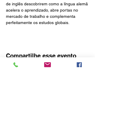
de inglês descobrirem como a língua alemã 
acelera o aprendizado, abre portas no 
mercado de trabalho e complementa 
perfeitamente os estudos globais.
Compartilhe esse evento
O idealizador deste site é o Consulado
Honorário da Áustria em Blumenau