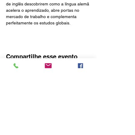
de inglês descobrirem como a língua alemã 
acelera o aprendizado, abre portas no 
mercado de trabalho e complementa 
perfeitamente os estudos globais.
Compartilhe esse evento
O idealizador deste site é o Consulado
Honorário da Áustria em Blumenau