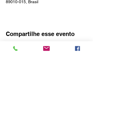
89010-015, Brasil
Compartilhe esse evento
O idealizador deste site é o Consulado
Honorário da Áustria em Blumenau
Rua Amazonas, 3575 – Bairro do Garcia -
Blumenau - SC,
89022-004