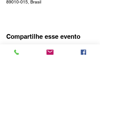
89010-015, Brasil
Compartilhe esse evento
O idealizador deste site é o Consulado
Honorário da Áustria em Blumenau
Rua Amazonas, 3575 – Bairro do Garcia -
Blumenau - SC,
89022-004