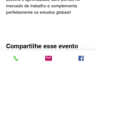
mercado de trabalho e complementa 
perfeitamente os estudos globais!
Compartilhe esse evento
O idealizador deste site é o Consulado
Honorário da Áustria em Blumenau
Rua Amazonas, 3575 – Bairro do Garcia -