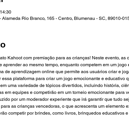
 14:30
Alameda Rio Branco, 165 - Centro, Blumenau - SC, 89010-015,
to
to Kahoot com premiação para as crianças! Neste evento, as cr
r e aprender ao mesmo tempo, enquanto competem em um jogo em
ma de aprendizagem online que permite aos usuários criar e jog
r essa plataforma para criar um jogo emocionante e educativo qu
 uma variedade de tópicos divertidos, incluindo história, ciênc
didas em equipes e competirão em um torneio emocionante para v
zido por um moderador experiente que irá garantir que tudo seja
 para as crianças vencedoras, o que acrescenta um elemento e
rão competir por brindes, como livros, brinquedos educativos 