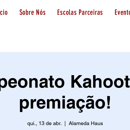
icio
Sobre Nós
Escolas Parceiras
Event
eonato Kahoo
premiação!
qui., 13 de abr.
  |  
Alameda Haus