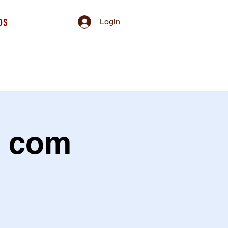
os
Login
t com